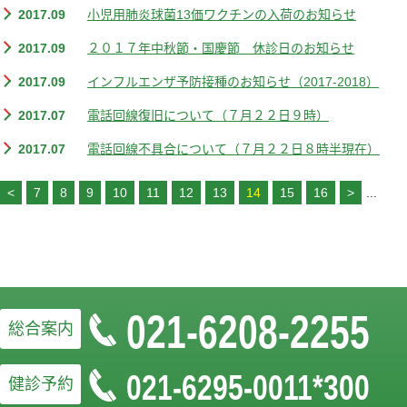
2017.09
小児用肺炎球菌13価ワクチンの入荷のお知らせ
2017.09
２０１７年中秋節・国慶節 休診日のお知らせ
2017.09
インフルエンザ予防接種のお知らせ（2017-2018）
2017.07
電話回線復旧について（７月２２日９時）
2017.07
電話回線不具合について（７月２２日８時半現在）
<
7
8
9
10
11
12
13
14
15
16
>
...
021-6208-2255
総合案内
021-6295-0011*300
健診予約
お問い合わせフォームはこちら