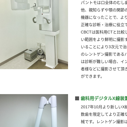
パントモは口全体のむし
他、親知らずや顎の関節
機器になったことで、よ
正確な診断・治療に役立
CBCTは医科用CTと比
い範囲をより鮮明に撮影す
いることにより3次元で治
のレントゲン撮影である
は診断が難しい場合、イ
者様などに撮影させて頂
ができます。
歯科用デジタルX線装
2017年10月より新しい
数歯を限定してより正確
械です。レントゲン撮影