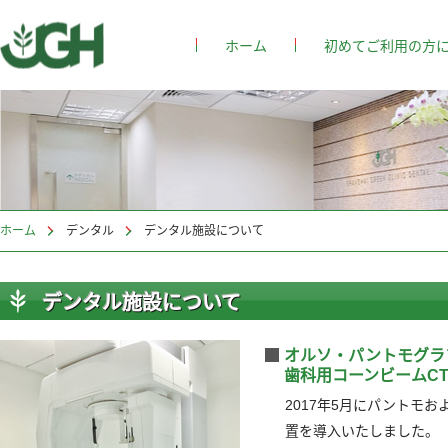
ホーム
初めてご利用の方
ホーム
>
デンタル
デンタル施設について
デンタル施設について
オルソ・パントモグラ
歯科用コーンビームCT
2017年5月にパントモお
置を導入いたしました。