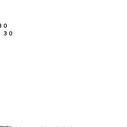
３０
：３０