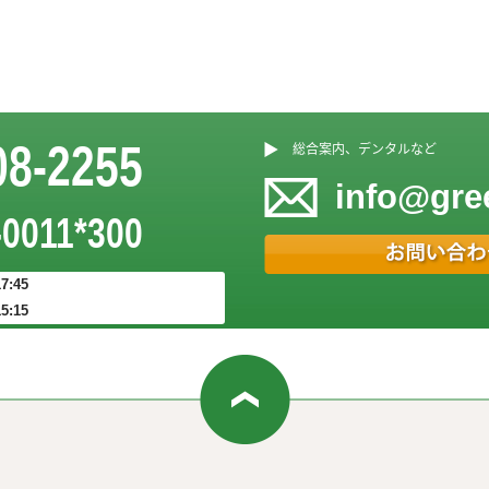
08-2255
総合案内、デンタルなど
info@gre
-0011*300
わせフォームはこちら
7:45
5:15
web up