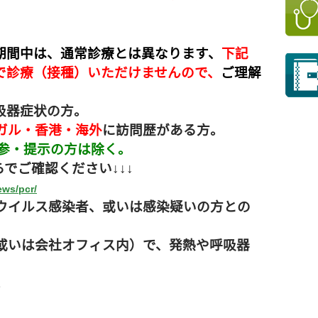
期間中は、通常診療とは異なります、
下記
で診療（接種）いただけませんので、
ご理解
。
呼吸器症状の方。
ガル・香港・海外
に訪問歴がある方。
参・提示の方は除く。
ご確認ください↓↓↓
ews/pcr/
ナウイルス感染者、或いは感染疑いの方との
族或いは会社オフィス内）で、発熱や呼吸器
。