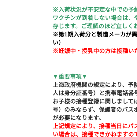
※入荷状況が不安定な中での予
ワクチンが到着しない場合は、
存じます。ご理解のほど宜しく
※第1期入荷分と製造メーカが
い）
※妊娠中・授乳中の方は接種い
ムはこちら
▼重要事項▼
上海政府機関の規定により、予
人は身分証番号）と携帯電話番
お子様の接種登録に関しまして
号）のみならず、保護者のパス
が必要になります。
上記規定により、接種当日にパ
い場合は、接種できかねますの